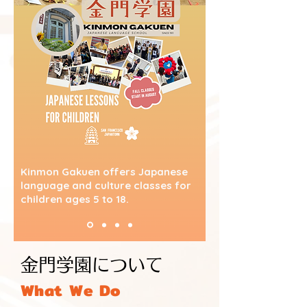
Kinmon Gakuen offers Japanese
language and culture classes for
children ages 5 to 18.
金門学園について
What We Do