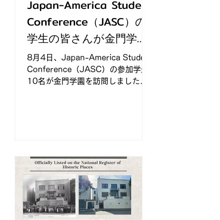
Japan-America Student
Conference（JASC）の
学生の皆さんが金門学園
を訪問
8月4日、Japan-America Student
Conference（JASC）の参加学生
10名が金門学園を訪問しました。
JASCは、日本とアメリカの大学生
が交流し、互いの文化や社会につい
て学び合う歴史あるプログラムで
す。今回訪問した学生は、JASCの
「分断の時代のアイデンティティ分
科会（Identity, Community &
Polarization Roundtable）」の参
加者で、日本代表5名、アメリカ代
表5名で構成されていました。一行
は、同分科会のフィールドトリップ
の一環としてサンフランシスコ・ジ