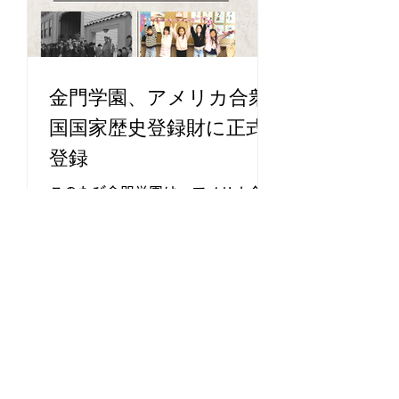
ャパンタウンを訪れ、日本人移民の
歴史や日系アメリカ人コミュニティ
について学ぶフィールドトリップの
一環として金門学園を見学しまし
金門学園、アメリカ合衆
た。 当日は、金門学園教育理事の
南雅彦教授が、サンフランシスコ・
国国家歴史登録財に正式
ジャパンタウンの歴史、日系アメリ
登録
カ人社会の歩み、そして1911年創
立の金門学園の歴史について、スラ
このたび金門学園は、アメリカ合衆
イドを用いて講義を行いました。
国国家歴史登録財（National
講義の後は校舎内を見学し、歴史的
Register of Historic Places）に正
な写真や資料をご覧いただきなが
式登録されました。 1911年に創立
ら、金門学園が現在も日本語教育と
された金門学園は、長年にわたりサ
日本文化継承の拠点とし
ンフランシスコにおいて学びとコミ
ュニティの場として親しまれてきま
した。現在の校舎は1926年に建て
られ、今回の登録は建物の歴史的価
値だけでなく、これまで金門学園に