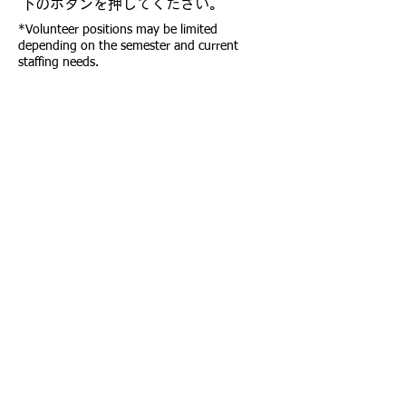
下のボタンを押してください。
*Volunteer positions may be limited
depending on the semester and current
staffing needs.
詳細を見る
学校用品の寄付
学校を運営し、授業を行うために必要
なアイテムがあります。詳しくは
kinmonsf@hotmail.com
までメール
でお問い合わせください。
メールする