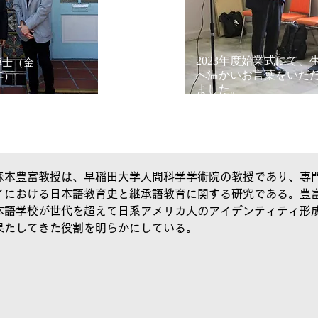
2023年度始業式にて、
博士（金
へ温かいお言葉をいた
年）
ました。
森本豊富教授は、早稲田大学人間科学学術院の教授であり、専
イにおける日本語教育史と継承語教育に関する研究である。豊
本語学校が世代を超えて日系アメリカ人のアイデンティティ形
果たしてきた役割を明らかにしている。