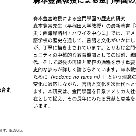
森本豊富教授による金門學園の
森本豊富教授による金門學園の歴史的研究
森本豊富先生（早稲田大学教授）の最新著書『
史：西海岸諸州・ハワイを中心に』では、アメ
語学校の歴史を通して、言語と文化がいかにし
が、丁寧に描き出されています。とりわけ金門
ュニティの中核的な教育機関としての役割、戦
代、そして戦後の再建と変容の過程を示す重要
史的な歩みが詳しく論じられています。森本教
ために
（kodomo no tame ni）
」という理念
変化に適応しながら、言語と文化を次世代へと
教育史
ます。本研究は、金門學園を日系アメリカ人社
在として捉え、その長年にわたる貢献と意義を
います。
ます。販売状況