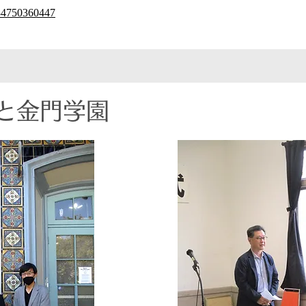
784750360447
と金門学園