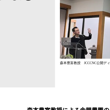
森本豊富教授 JCCCNC公開デ