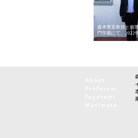
森本豊富教授と南
門学園にて、2022
About
Professor
Toyotomi
Morimoto